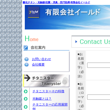
酸化チタン・光触媒|抗菌・消臭・防汚効果|有限会社イールド
■お
名前
お問い合わせ
（漢
会社概要
字）
（必
須）
■お
名前
チタニスターその特徴
（ロ
ーマ
光触媒とは？
字）
チタニスターの応用展開
（必
例