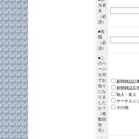
当者
名
（必
須）
■役
職
（必
須）
■こ
のペ
ージ
を何
でお
新聞雑誌記
知り
新聞雑誌広
にな
知人・友人
りま
サーチエン
した
その他
か？
（複
数回
答
可）