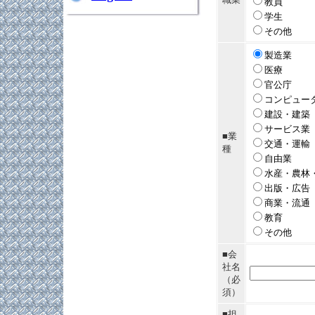
教員
学生
その他
製造業
医療
官公庁
コンピュー
建設・建築
サービス業
■業
交通・運輸
種
自由業
水産・農林
出版・広告
商業・流通
教育
その他
■会
社名
（必
須）
■担