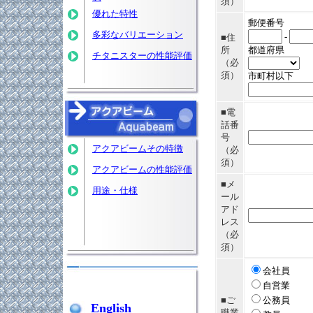
須）
優れた特性
郵便番号
多彩なバリエーション
-
■住
所
都道府県
チタニスターの性能評価
（必
須）
市町村以下
■電
話番
号
アクアビームその特徴
（必
須）
アクアビームの性能評価
■メ
用途・仕様
ール
アド
レス
（必
須）
会社員
自営業
■ご
公務員
English
職業