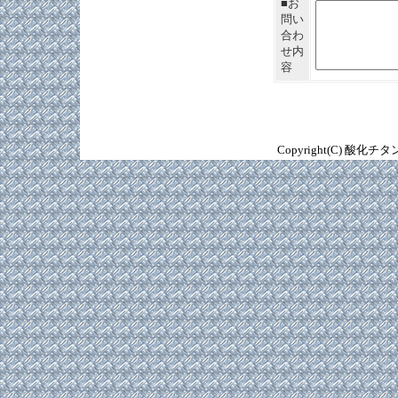
■お
問い
合わ
せ内
容
Copyright(C) 酸化